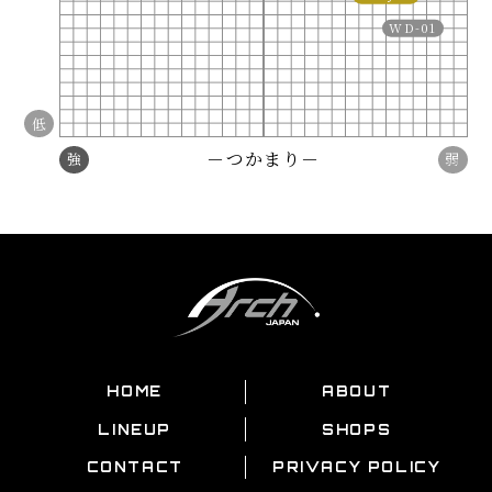
WD-01
低
－つかまり－
強
弱
HOME
ABOUT
LINEUP
SHOPS
CONTACT
PRIVACY POLICY