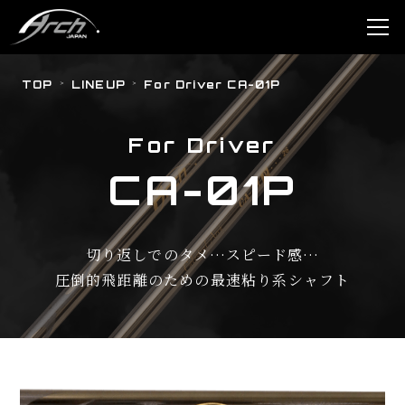
TOP
LINEUP
For Driver CA-01P
For Driver
CA-01P
切り返しでのタメ…スピード感…
圧倒的飛距離のための最速粘り系シャフト