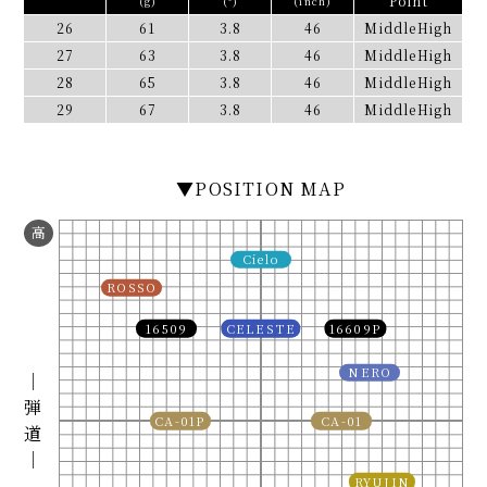
Point
(g)
(°)
(inch)
26
61
3.8
46
MiddleHigh
27
63
3.8
46
MiddleHigh
28
65
3.8
46
MiddleHigh
29
67
3.8
46
MiddleHigh
▼POSITION MAP
高
Cielo
ROSSO
16509
CELESTE
16609P
NERO
｜
弾
CA-01P
CA-01
道
｜
RYUJIN