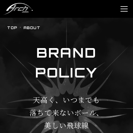
TOP
ABOUT
BRAND
POLICY
天高く、いつまでも
落ちて来ないボール、
美しい飛球線